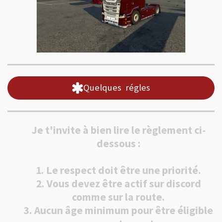
Quelques régles
Je t'invite à bien lire le règlement ci-
dessous :
1. Le respect doit être une priorité.
2. Vous devez être actif sur discord
comme sur la route.
3. Aucun âge minimum pour être éligible